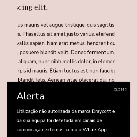
adipiscing elit.
uis varius mauris vel augue tristique, quis sagittis justo
enenatis. Phasellus sit amet justo varius, eleifend ipsum
ec, convallis sapien. Nam erat metus, hendrerit cursus
em non, posuere blandit velit. Donec fermentum, leo nec
lacerat aliquam, nunc nibh mollis dolor, in elementum
igula turpis id mauris. Etiam luctus est non faucibus iaculis.
ed non blandit felis. Aenean vitae placerat dui, non
endrerit massa. Vestibulum diam nisi, sollicitudin ut
CLOSE X
Alerta
empor ac, commodo ut quam. Pellentesque dui massa,
aoreet quis ex non, mattis cursus lectus. Aenean sit amet
Utilização não autorizada da marca Draycott e
onsequat magna, et vestibulum diam. Nullam vel varius
da sua equipa foi detetada em canais de
unc. Sed auctor condimentum euismod. Quisque sit amet
comunicação externos, como o WhatsApp.
urpis sit amet elit aliquet dictum a ut tortor. Duis lobortis