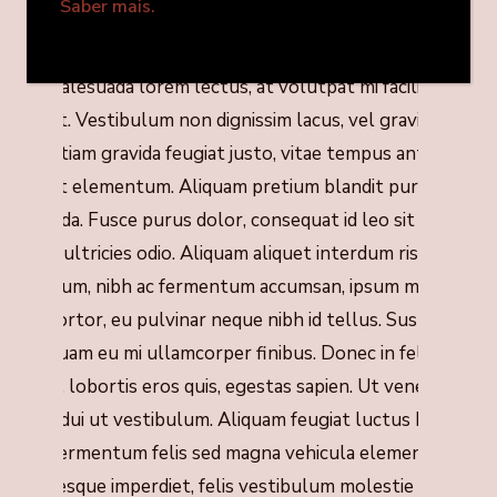
Saber mais.
elis eu faucibus euismod.
orbi malesuada lorem lectus, at volutpat mi facilisis
incidunt. Vestibulum non dignissim lacus, vel gravida
urus. Etiam gravida feugiat justo, vitae tempus ante
olutpat elementum. Aliquam pretium blandit purus eget
alesuada. Fusce purus dolor, consequat id leo sit amet,
leifend ultricies odio. Aliquam aliquet interdum risus. In
estibulum, nibh ac fermentum accumsan, ipsum massa
ollis tortor, eu pulvinar neque nibh id tellus. Suspendisse
ollis quam eu mi ullamcorper finibus. Donec in felis
aucibus, lobortis eros quis, egestas sapien. Ut venenatis
odales dui ut vestibulum. Aliquam feugiat luctus blandit.
onec fermentum felis sed magna vehicula elementum.
ellentesque imperdiet, felis vestibulum molestie tempor,