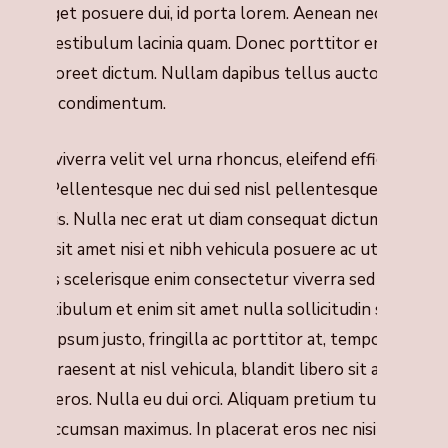
orbi eget posuere dui, id porta lorem. Aenean nec feugiat
eque, vestibulum lacinia quam. Donec porttitor enim et
urus laoreet dictum. Nullam dapibus tellus auctor diam
obortis condimentum.
enean viverra velit vel urna rhoncus, eleifend efficitur elit
uctus. Pellentesque nec dui sed nisl pellentesque
enenatis. Nulla nec erat ut diam consequat dictum.
nteger sit amet nisi et nibh vehicula posuere ac ut orci. In
u purus scelerisque enim consectetur viverra sed vitae
isi. Vestibulum et enim sit amet nulla sollicitudin sodales.
nteger ipsum justo, fringilla ac porttitor at, tempor sed
ellus. Praesent at nisl vehicula, blandit libero sit amet,
ltrices eros. Nulla eu dui orci. Aliquam pretium turpis ac
ectus accumsan maximus. In placerat eros nec nisi suscipit