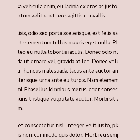
isl massa vehicula enim, eu lacinia ex eros ac justo. Duis
ondimentum velit eget leo sagittis convallis.
uis facilisis, odio sed porta scelerisque, est felis sagittis
isus, eget elementum tellus mauris eget nulla. Phasellus
leifend leo eu nulla lobortis iaculis. Donec odio nulla,
alesuada ut ornare vel, gravida at leo. Donec volutpat,
etus eu rhoncus malesuada, lacus ante auctor ante, sit
met scelerisque urna ante eu turpis. Nam elementum
ongue mi. Phasellus id finibus metus, eget consectetur
unc. Mauris tristique vulputate auctor. Morbi sit amet
rcu quam.
tiam eget consectetur nisl. Integer velit justo, placerat
t sagittis non, commodo quis dolor. Morbi eu semper leo.