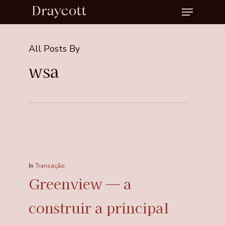
Menu
Skip
to
Close
main
Menu
All Posts By
content
wsa
In
Transação
Greenview — a
construir a principal