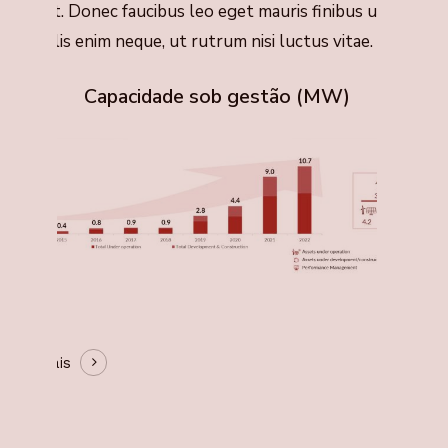
incidunt. Donec faucibus leo eget mauris finibus ultrices.
ed mollis enim neque, ut rutrum nisi luctus vitae.
Capacidade sob gestão (MW)
aiba mais