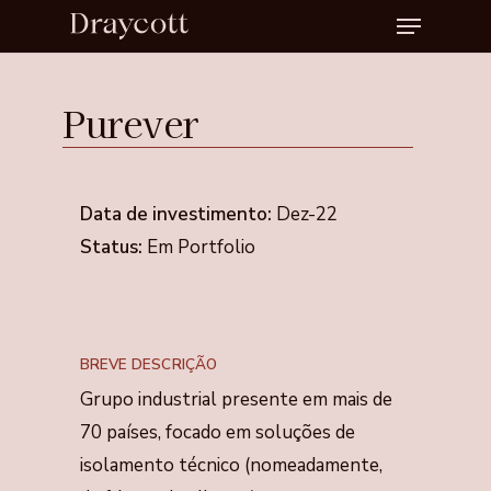
Menu
Skip
to
Close
main
Menu
Purever
content
Data de investimento:
Dez-22
Status:
Em Portfolio
BREVE DESCRIÇÃO
Grupo industrial presente em mais de
70 países, focado em soluções de
isolamento técnico (nomeadamente,