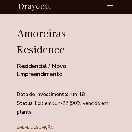
Menu
Skip
to
Close
main
Menu
Amoreiras
content
Residence
Residencial
/
Novo
Empreendimento
Data de investimento
: Jun-18
Status:
Exit em Jun-22 (90% vendido em
planta)
BREVE DESCRIÇÃO